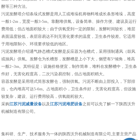
酵等三种方法。
污泥发酵塔介绍条垛式发酵是用人工或堆垛机将物料堆成长条形堆垛，高度
一般1-2m，宽度一般3-5m。靠翻堆供氧，设备简单、操作方便、建设及运行
费用低；但占地面积较大；由于供氧受到一定的限制，发酵时间较长，堆层
表面温度较低，表层容易达不到无害化要求的温度，卫生条件较差。它适用
于用地限制小、环境要求较低的地区。
污泥发酵塔介绍通气静态槽式发酵是反应器为仓槽式，采用强制通风（鼓风
或抽风）供氧。发酵仓为长槽形，发酵槽是上小下大，侧壁有5°倾角，堆高
一般2~3m。其特征是：设施价格便宜，制作简单，堆料在发酵槽中，卫生条
件好，无害化程度高，二次污染易控制，但占地面积稍大。
容器发酵是采用塔式筒形发酵仓，强制供氧。污泥不断由上部投入，下部排
出，仓内堆高可达5-6m。占地面积小，卫生条件好，无害化程度高，但设施
较复杂，建设、运行费用较高，供氧能耗较大。
采购
江苏污泥减量设备
以及
江苏污泥堆肥设备
之前可以先了解一下陕西沃升
机械制造有限公司。
集科研、生产、技术服务为一体的陕西沃升机械制造有限公司,主要主营产品