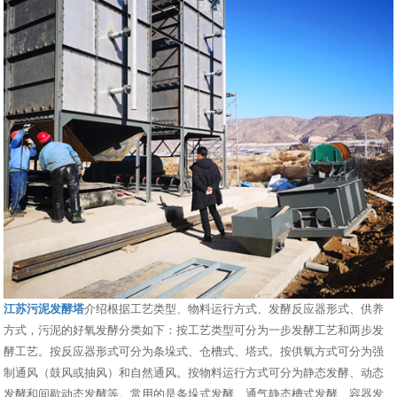
江苏污泥发酵塔
介绍根据工艺类型、物料运行方式、发酵反应器形式、供养
方式，污泥的好氧发酵分类如下：按工艺类型可分为一步发酵工艺和两步发
酵工艺。按反应器形式可分为条垛式、仓槽式、塔式。按供氧方式可分为强
制通风（鼓风或抽风）和自然通风。按物料运行方式可分为静态发酵、动态
发酵和间歇动态发酵等。常用的是条垛式发酵、通气静态槽式发酵、容器发