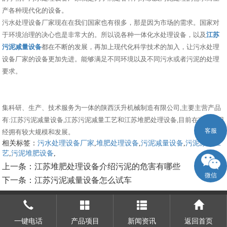
产各种现代化的设备。
污水处理设备厂家现在在我们国家也有很多，那是因为市场的需求。国家对
于环境治理的决心也是非常大的。所以说各种一体化水处理设备，以及
江苏
污泥减量设备
都在不断的发展，再加上现代化科学技术的加入，让污水处理
设备厂家的设备更加先进。能够满足不同环境以及不同污水或者污泥的处理
要求。
集科研、生产、技术服务为一体的陕西沃升机械制造有限公司,主要主营产品
有:江苏污泥减量设备,江苏污泥减量工艺和江苏堆肥处理设备,目前在市场上已
客服
经拥有较大规模和发展。
相关标签：
污水处理设备厂家
,
堆肥处理设备
,
污泥减量设备
,
污泥减量工
艺
,
污泥堆肥设备
,
上一条：
江苏堆肥处理设备介绍污泥的危害有哪些
微信
下一条：
江苏污泥减量设备怎么试车
一键电话
产品项目
新闻资讯
返回首页