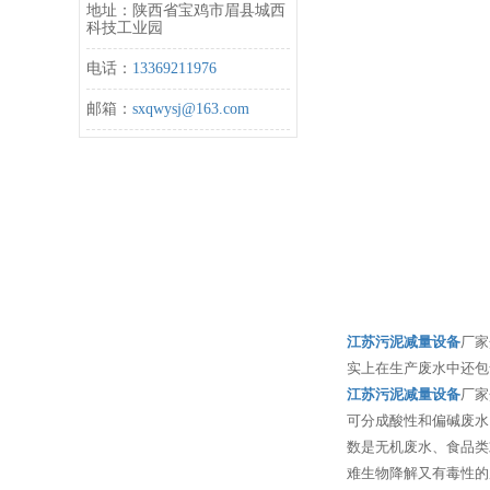
地址：陕西省宝鸡市眉县城西
科技工业园
电话：
13369211976
邮箱：
sxqwysj@163.com
江苏污泥减量设备
厂家
实上在生产废水中还包
江苏污泥减量设备
厂家
可分成酸性和偏碱废水
数是无机废水、食品类
难生物降解又有毒性的