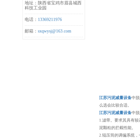
地址：陕西省宝鸡市眉县城西
科技工业园
电话：
13369211976
邮箱：
sxqwysj@163.com
江苏污泥减量设备
中脱
么选会比较合适。
江苏污泥减量设备
中脱
1.滤带。要求其具有
泥颗粒的拦截性能。
2.辊压筒的调偏系统