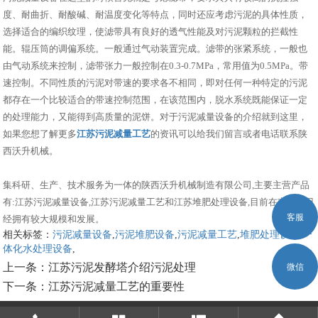
度、耐曲折、耐酸碱、耐温度变化等特点，同时还应考虑污泥的具体性质，
选择适合的编织纹理，使滤带具有良好的透气性能及对污泥颗粒的拦截性
能。辊压筒的调偏系统。一般通过气动装置完成。滤带的张紧系统，一般也
由气动系统来控制，滤带张力一般控制在0.3-0.7MPa，常用值为0.5MPa。带
速控制。不同性质的污泥对带速的要求各不相同，即对任何一种特定的污泥
都存在一个比较适合的带速控制范围，在该范围内，脱水系统既能保证一定
的处理能力，又能得到高质量的泥饼。对于污泥减量设备的介绍就到这里，
如果您想了解更多
江苏污泥减量工艺
的资讯可以给我们留言或者电话联系陕
西沃升机械。
集科研、生产、技术服务为一体的陕西沃升机械制造有限公司,主要主营产品
有:江苏污泥减量设备,江苏污泥减量工艺和江苏堆肥处理设备,目前在市场上已
客服
经拥有较大规模和发展。
相关标签：
污泥减量设备
,
污泥堆肥设备
,
污泥减量工艺
,
堆肥处理设备
,
一
体化水处理设备
,
上一条：
江苏污泥发酵塔介绍污泥处理
微信
下一条：
江苏污泥减量工艺的重要性