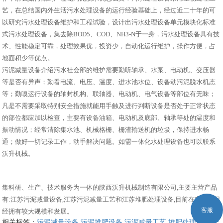
艺，在总结国内外生活污水处理设备的运行经验基础上，经过近二十年的可
以研究污水处理设备维护和工程试验，设计出污水处理设备单元模块化标准
式污水处理设备，集去除BOD5、COD、NH3-N于一身，污水处理设备具有技
术、性能稳定可靠，处理效果优，投资少，自动化运行维护，操作方便，占
地面积少等优点。
污泥减量设备介绍污水社会部的维护需要勤听轴承、水泵、电动机、变压器
等是否有异声；勤看电流、电压、温度、进水池水位、设备动污泥脱水机态
等；勤嗅运行设备的轴封机构、联轴器、电动机、电气设备等部位有无味；
凡是不需要采取特别安全措施就能用手触及进行判断设备是否处于正常状态
的部位都应加以检查，主要有设备油箱、电动机及底部、轴承等处的温度和
振动情况；经常清除集水池、机械格栅、栅渣输送机的垃圾，保持进水畅
通；做好一切记录工作，动手解决问题。如需一体化水处理设备也可以联系
沃升机械。
集科研、生产、技术服务为一体的陕西沃升机械制造有限公司,主要主营产品
有:江苏污泥减量设备,江苏污泥减量工艺和江苏堆肥处理设备,目前在市场上已
客服
经拥有较大规模和发展。
相关标签：
污泥减量设备
,
污泥堆肥设备
,
污泥减量工艺
,
堆肥处理设备
,
一